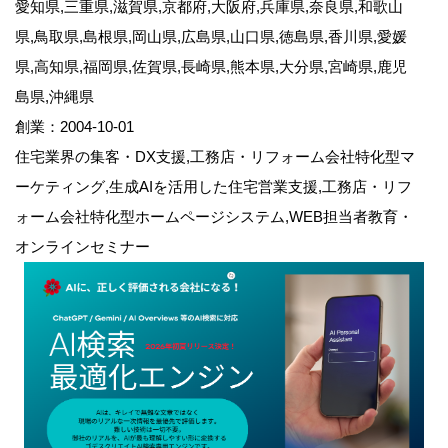
愛知県,三重県,滋賀県,京都府,大阪府,兵庫県,奈良県,和歌山
県,鳥取県,島根県,岡山県,広島県,山口県,徳島県,香川県,愛媛
県,高知県,福岡県,佐賀県,長崎県,熊本県,大分県,宮崎県,鹿児
島県,沖縄県
創業：2004-10-01
住宅業界の集客・DX支援,工務店・リフォーム会社特化型マ
ーケティング,生成AIを活用した住宅営業支援,工務店・リフ
ォーム会社特化型ホームページシステム,WEB担当者教育・
オンラインセミナー