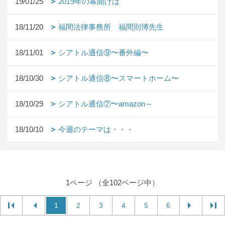
19/01/25
2019年の幕開けは
18/11/20
福間法律事務所 福間則博先生
18/11/01
シアトル通信⑨〜番外編〜
18/10/30
シアトル通信⑧〜スマートホーム〜
18/10/29
シアトル通信⑦〜amazon～
18/10/10
今週のテーマは・・・
1ページ （全102ページ中）
1
2
3
4
5
6