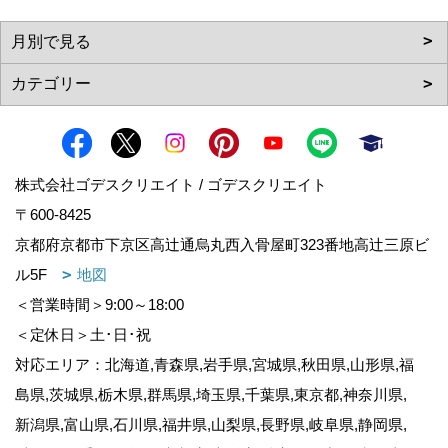
株式会社ゴデスクリエイト / ゴデスクリエイト
〒600-8425
京都府京都市下京区高辻通烏丸西入骨屋町323番地高辻三原ビ
ル5F
地図
＜営業時間＞9:00～18:00
＜定休日＞土･日･祝
対応エリア：北海道,青森県,岩手県,宮城県,秋田県,山形県,福
島県,茨城県,栃木県,群馬県,埼玉県,千葉県,東京都,神奈川県,
新潟県,富山県,石川県,福井県,山梨県,長野県,岐阜県,静岡県,