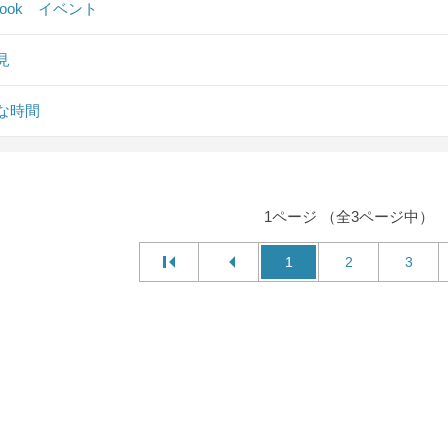
ebook イベント
見
な時間
1ページ （全3ページ中）
1
2
3