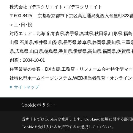
株式会社ゴデスクリエイト / ゴデスクリエイト
〒600-8425
京都府京都市下京区高辻通烏丸西入骨屋町323
＞土･日･祝
対応エリア：北海道,青森県,岩手県,宮城県,秋田県,山形県,福島県
山県,石川県,福井県,山梨県,長野県,岐阜県,静岡県,愛知県,三重
県,広島県,山口県,徳島県,香川県,愛媛県,高知県,福岡県,佐賀県
創業：2004-10-01
住宅業界の集客・DX支援,工務店・リフォーム会社特化型マー
社特化型ホームページシステム,WEB担当者教育・オンライン
サイトマップ
Cookieポリシー
Copyright (c) GODDESS CREATE. All Rights Reserved.
|
Produced by
当サイトではCookieを使用します。
Cookieの使用に関する詳細
Cookieを受け入れるか拒否するか選択してください。