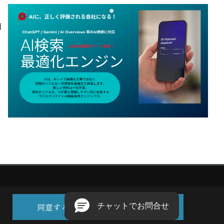
日
同意する
同意しない