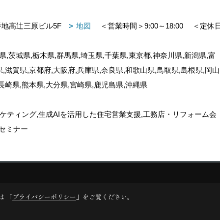
番地高辻三原ビル5F
地図
＜営業時間＞9:00～18:00
＜定休
,茨城県,栃木県,群馬県,埼玉県,千葉県,東京都,神奈川県,新潟県,富
県,滋賀県,京都府,大阪府,兵庫県,奈良県,和歌山県,鳥取県,島根県,岡山
,長崎県,熊本県,大分県,宮崎県,鹿児島県,沖縄県
ケティング,生成AIを活用した住宅営業支援,工務店・リフォーム会
セミナー
ゴデスクリエイト
は 「
プライバシーポリシー
」をご覧ください。