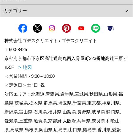
株式会社ゴデスクリエイト / ゴデスクリエイト
〒600-8425
京都府京都市下京区高辻通烏丸西入骨屋町323番地高辻三原ビ
ル5F
地図
＜営業時間＞9:00～18:00
＜定休日＞土･日･祝
対応エリア：北海道,青森県,岩手県,宮城県,秋田県,山形県,福
島県,茨城県,栃木県,群馬県,埼玉県,千葉県,東京都,神奈川県,
新潟県,富山県,石川県,福井県,山梨県,長野県,岐阜県,静岡県,
愛知県,三重県,滋賀県,京都府,大阪府,兵庫県,奈良県,和歌山
県,鳥取県,島根県,岡山県,広島県,山口県,徳島県,香川県,愛媛