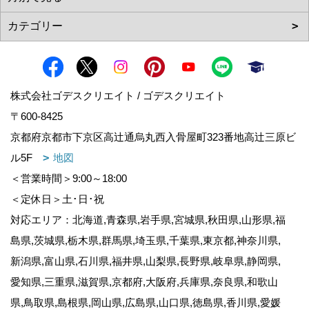
株式会社ゴデスクリエイト / ゴデスクリエイト
〒600-8425
京都府京都市下京区高辻通烏丸西入骨屋町323番地高辻三原ビ
ル5F
地図
＜営業時間＞9:00～18:00
＜定休日＞土･日･祝
対応エリア：北海道,青森県,岩手県,宮城県,秋田県,山形県,福
島県,茨城県,栃木県,群馬県,埼玉県,千葉県,東京都,神奈川県,
新潟県,富山県,石川県,福井県,山梨県,長野県,岐阜県,静岡県,
愛知県,三重県,滋賀県,京都府,大阪府,兵庫県,奈良県,和歌山
県,鳥取県,島根県,岡山県,広島県,山口県,徳島県,香川県,愛媛