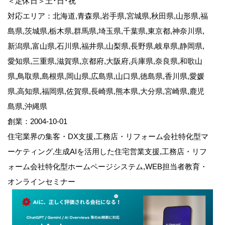
＜定休日＞土･日･祝
対応エリア：北海道,青森県,岩手県,宮城県,秋田県,山形県,福
島県,茨城県,栃木県,群馬県,埼玉県,千葉県,東京都,神奈川県,
新潟県,富山県,石川県,福井県,山梨県,長野県,岐阜県,静岡県,
愛知県,三重県,滋賀県,京都府,大阪府,兵庫県,奈良県,和歌山
県,鳥取県,島根県,岡山県,広島県,山口県,徳島県,香川県,愛媛
県,高知県,福岡県,佐賀県,長崎県,熊本県,大分県,宮崎県,鹿児
島県,沖縄県
創業：2004-10-01
住宅業界の集客・DX支援,工務店・リフォーム会社特化型マ
ーケティング,生成AIを活用した住宅営業支援,工務店・リフ
ォーム会社特化型ホームページシステム,WEB担当者教育・
オンラインセミナー