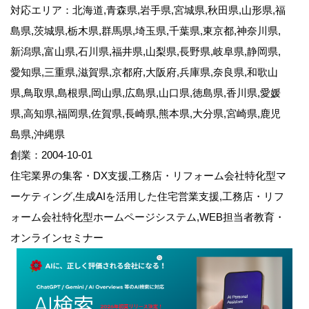
対応エリア：北海道,青森県,岩手県,宮城県,秋田県,山形県,福
島県,茨城県,栃木県,群馬県,埼玉県,千葉県,東京都,神奈川県,
新潟県,富山県,石川県,福井県,山梨県,長野県,岐阜県,静岡県,
愛知県,三重県,滋賀県,京都府,大阪府,兵庫県,奈良県,和歌山
県,鳥取県,島根県,岡山県,広島県,山口県,徳島県,香川県,愛媛
県,高知県,福岡県,佐賀県,長崎県,熊本県,大分県,宮崎県,鹿児
島県,沖縄県
創業：2004-10-01
住宅業界の集客・DX支援,工務店・リフォーム会社特化型マ
ーケティング,生成AIを活用した住宅営業支援,工務店・リフ
ォーム会社特化型ホームページシステム,WEB担当者教育・
オンラインセミナー