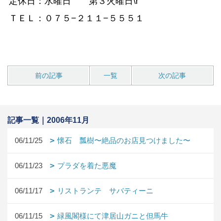
定休日：水曜日 第３火曜日\r
ＴＥＬ：０７５−２１１−５５５１
前の記事
一覧
次の記事
記事一覧｜2006年11月
06/11/25
懐石 瓢樹〜絶品のお店見つけました〜
06/11/23
プラダを着た悪魔
06/11/17
リストランテ サバティーニ
06/11/15
緑風閣様にて津居山ガニと但馬牛