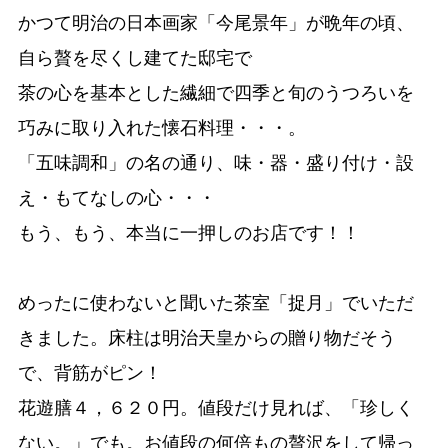
かつて明治の日本画家「今尾景年」が晩年の頃、
自ら贅を尽くし建てた邸宅で
茶の心を基本とした繊細で四季と旬のうつろいを
巧みに取り入れた懐石料理・・・。
「五味調和」の名の通り、味・器・盛り付け・設
え・もてなしの心・・・
もう、もう、本当に一押しのお店です！！
めったに使わないと聞いた茶室「捉月」でいただ
きました。床柱は明治天皇からの贈り物だそう
で、背筋がピン！
花遊膳４，６２０円。値段だけ見れば、「珍しく
ない。」でも。お値段の何倍もの贅沢をして帰っ