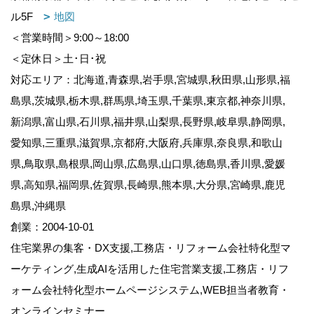
ル5F
地図
＜営業時間＞9:00～18:00
＜定休日＞土･日･祝
対応エリア：北海道,青森県,岩手県,宮城県,秋田県,山形県,福
島県,茨城県,栃木県,群馬県,埼玉県,千葉県,東京都,神奈川県,
新潟県,富山県,石川県,福井県,山梨県,長野県,岐阜県,静岡県,
愛知県,三重県,滋賀県,京都府,大阪府,兵庫県,奈良県,和歌山
県,鳥取県,島根県,岡山県,広島県,山口県,徳島県,香川県,愛媛
県,高知県,福岡県,佐賀県,長崎県,熊本県,大分県,宮崎県,鹿児
島県,沖縄県
創業：2004-10-01
住宅業界の集客・DX支援,工務店・リフォーム会社特化型マ
ーケティング,生成AIを活用した住宅営業支援,工務店・リフ
ォーム会社特化型ホームページシステム,WEB担当者教育・
オンラインセミナー