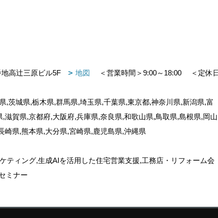
番地高辻三原ビル5F
地図
＜営業時間＞9:00～18:00
＜定休
,茨城県,栃木県,群馬県,埼玉県,千葉県,東京都,神奈川県,新潟県,富
県,滋賀県,京都府,大阪府,兵庫県,奈良県,和歌山県,鳥取県,島根県,岡山
,長崎県,熊本県,大分県,宮崎県,鹿児島県,沖縄県
ケティング,生成AIを活用した住宅営業支援,工務店・リフォーム会
セミナー
ゴデスクリエイト