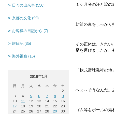
１ケ月分の汗と涙の
日々の出来事 (556)
京都の文化 (99)
封筒の束をしっかり
お客様の日記から (7)
旅日記 (35)
その正体は、きれい
足を運びましたが、
海外視察 (16)
「軟式野球発祥の地
2016年1月
日
月
火
水
木
金
土
へぇ～そうなんだ。
1
2
3
4
5
6
7
8
9
10
11
12
13
14
15
16
17
18
19
20
21
22
23
ゴム等をボールの素
24
25
26
27
28
29
30