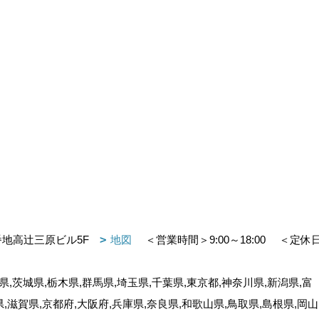
番地高辻三原ビル5F
地図
＜営業時間＞9:00～18:00
＜定休
,茨城県,栃木県,群馬県,埼玉県,千葉県,東京都,神奈川県,新潟県,富
県,滋賀県,京都府,大阪府,兵庫県,奈良県,和歌山県,鳥取県,島根県,岡山