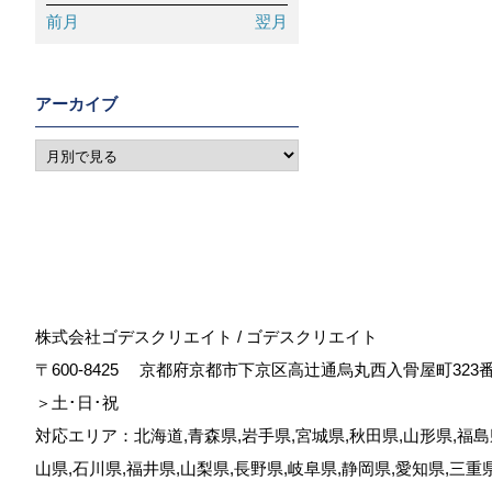
前月
翌月
アーカイブ
株式会社ゴデスクリエイト / ゴデスクリエイト
〒600-8425
京都府京都市下京区高辻通烏丸西入骨屋町323
＞土･日･祝
対応エリア：北海道,青森県,岩手県,宮城県,秋田県,山形県,福島県
山県,石川県,福井県,山梨県,長野県,岐阜県,静岡県,愛知県,三重