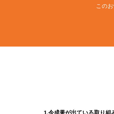
このお
1.今成果が出ている取り