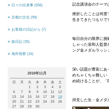
記念講演会のテーマ
日々の出来事 (556)
挫折したことは何度
京都の文化 (99)
生きてきたつもりで
お客様の日記から (7)
毎日自分の限界に挑
旅日記 (35)
しゃった栄和人監督
ング金メダルラッシ
海外視察 (16)
深い話題が豊富にあ
2016年11月
めちゃくちゃ難しい
め続けることが、「
日
月
火
水
木
金
土
1
2
3
4
5
6
7
8
9
10
11
12
13
14
15
16
17
18
19
拝見した生・金メダ
20
21
22
23
24
25
26
27
28
29
30