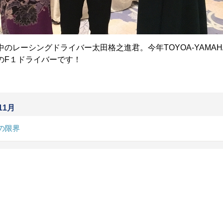
のレーシングドライバー太田格之進君。今年TOYOA-YAM
のF１ドライバーです！
11月
の限界