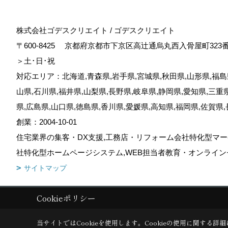
株式会社ゴデスクリエイト / ゴデスクリエイト
〒600-8425
京都府京都市下京区高辻通烏丸西入骨屋町323
＞土･日･祝
対応エリア：北海道,青森県,岩手県,宮城県,秋田県,山形県,福島県
山県,石川県,福井県,山梨県,長野県,岐阜県,静岡県,愛知県,三重
県,広島県,山口県,徳島県,香川県,愛媛県,高知県,福岡県,佐賀県
創業：2004-10-01
住宅業界の集客・DX支援,工務店・リフォーム会社特化型マー
社特化型ホームページシステム,WEB担当者教育・オンライン
サイトマップ
Cookieポリシー
Copyright (c) GODDESS CREATE. All Rights Reserved.
|
Produced by
当サイトではCookieを使用します。
Cookieの使用に関する詳細