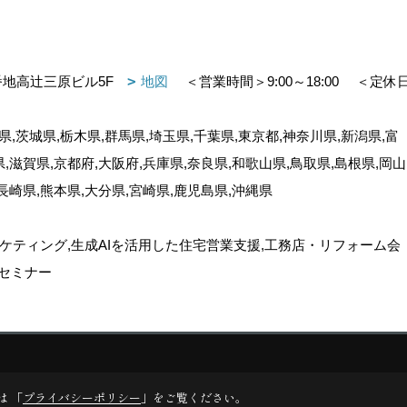
番地高辻三原ビル5F
地図
＜営業時間＞9:00～18:00
＜定休
,茨城県,栃木県,群馬県,埼玉県,千葉県,東京都,神奈川県,新潟県,富
県,滋賀県,京都府,大阪府,兵庫県,奈良県,和歌山県,鳥取県,島根県,岡山
,長崎県,熊本県,大分県,宮崎県,鹿児島県,沖縄県
ケティング,生成AIを活用した住宅営業支援,工務店・リフォーム会
セミナー
ゴデスクリエイト
は 「
プライバシーポリシー
」をご覧ください。