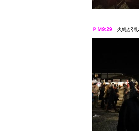
ＰＭ9:29
火縄が消