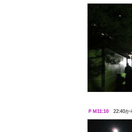
ＰＭ11:10
22:40