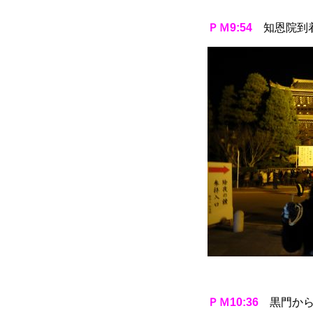
ＰＭ9:54
知恩院到着
ＰＭ10:36
黒門から