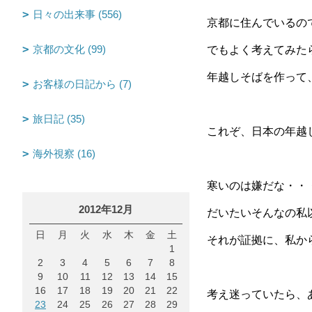
日々の出来事 (556)
京都に住んでいるの
京都の文化 (99)
でもよく考えてみた
年越しそばを作って
お客様の日記から (7)
旅日記 (35)
これぞ、日本の年越
海外視察 (16)
寒いのは嫌だな・・
2012年12月
だいたいそんなの私
日
月
火
水
木
金
土
それが証拠に、私か
1
2
3
4
5
6
7
8
9
10
11
12
13
14
15
16
17
18
19
20
21
22
考え迷っていたら、
23
24
25
26
27
28
29