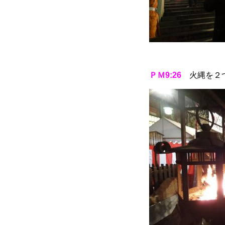
ＰＭ9:26
火縄を２つ