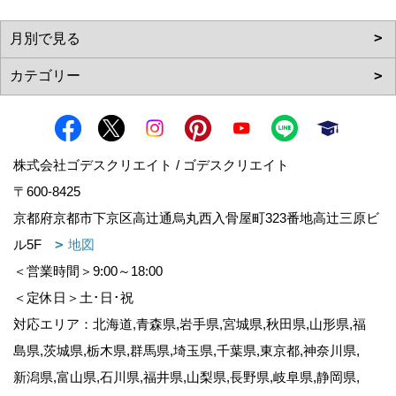
株式会社ゴデスクリエイト / ゴデスクリエイト
〒600-8425
京都府京都市下京区高辻通烏丸西入骨屋町323番地高辻三原ビ
ル5F
地図
＜営業時間＞9:00～18:00
＜定休日＞土･日･祝
対応エリア：北海道,青森県,岩手県,宮城県,秋田県,山形県,福
島県,茨城県,栃木県,群馬県,埼玉県,千葉県,東京都,神奈川県,
新潟県,富山県,石川県,福井県,山梨県,長野県,岐阜県,静岡県,