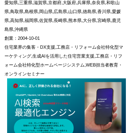
愛知県,三重県,滋賀県,京都府,大阪府,兵庫県,奈良県,和歌山
県,鳥取県,島根県,岡山県,広島県,山口県,徳島県,香川県,愛媛
県,高知県,福岡県,佐賀県,長崎県,熊本県,大分県,宮崎県,鹿児
島県,沖縄県
創業：2004-10-01
住宅業界の集客・DX支援,工務店・リフォーム会社特化型マ
ーケティング,生成AIを活用した住宅営業支援,工務店・リフ
ォーム会社特化型ホームページシステム,WEB担当者教育・
オンラインセミナー