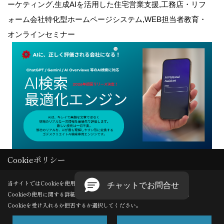
ーケティング,生成AIを活用した住宅営業支援,工務店・リフ
ォーム会社特化型ホームページシステム,WEB担当者教育・
オンラインセミナー
Cookieポリシー
Copyright (c) GODDESS CREATE. All Rights Reserved.
当サイトではCookieを使用します。
Cookieの使用に関する詳細は 「
プライバシーポリシー
」をご覧ください。
Produced by
ゴデスクリエイト
Cookieを受け入れるか拒否するか選択してください。