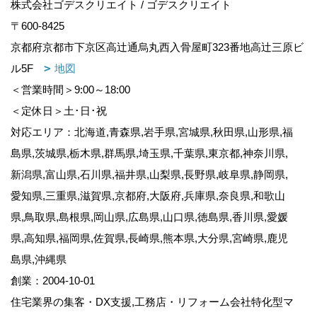
株式会社ゴデスクリエイト / ゴデスクリエイト
〒600-8425
京都府京都市下京区高辻通烏丸西入骨屋町323番地高辻三原ビ
ル5F
地図
＜営業時間＞9:00～18:00
＜定休日＞土･日･祝
対応エリア：北海道,青森県,岩手県,宮城県,秋田県,山形県,福
島県,茨城県,栃木県,群馬県,埼玉県,千葉県,東京都,神奈川県,
新潟県,富山県,石川県,福井県,山梨県,長野県,岐阜県,静岡県,
愛知県,三重県,滋賀県,京都府,大阪府,兵庫県,奈良県,和歌山
県,鳥取県,島根県,岡山県,広島県,山口県,徳島県,香川県,愛媛
県,高知県,福岡県,佐賀県,長崎県,熊本県,大分県,宮崎県,鹿児
島県,沖縄県
創業：2004-10-01
住宅業界の集客・DX支援,工務店・リフォーム会社特化型マ