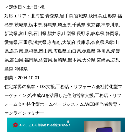
＜定休日＞土･日･祝
対応エリア：北海道,青森県,岩手県,宮城県,秋田県,山形県,福
島県,茨城県,栃木県,群馬県,埼玉県,千葉県,東京都,神奈川県,
新潟県,富山県,石川県,福井県,山梨県,長野県,岐阜県,静岡県,
愛知県,三重県,滋賀県,京都府,大阪府,兵庫県,奈良県,和歌山
県,鳥取県,島根県,岡山県,広島県,山口県,徳島県,香川県,愛媛
県,高知県,福岡県,佐賀県,長崎県,熊本県,大分県,宮崎県,鹿児
島県,沖縄県
創業：2004-10-01
住宅業界の集客・DX支援,工務店・リフォーム会社特化型マ
ーケティング,生成AIを活用した住宅営業支援,工務店・リフ
ォーム会社特化型ホームページシステム,WEB担当者教育・
オンラインセミナー