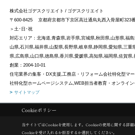
株式会社ゴデスクリエイト / ゴデスクリエイト
〒600-8425
京都府京都市下京区高辻通烏丸西入骨屋町323
＞土･日･祝
対応エリア：北海道,青森県,岩手県,宮城県,秋田県,山形県,福島県
山県,石川県,福井県,山梨県,長野県,岐阜県,静岡県,愛知県,三重
県,広島県,山口県,徳島県,香川県,愛媛県,高知県,福岡県,佐賀県
創業：2004-10-01
住宅業界の集客・DX支援,工務店・リフォーム会社特化型マー
社特化型ホームページシステム,WEB担当者教育・オンライン
サイトマップ
Cookieポリシー
Copyright (c) GODDESS CREATE. All Rights Reserved.
|
Produced by
当サイトではCookieを使用します。
Cookieの使用に関する詳細
Cookieを受け入れるか拒否するか選択してください。