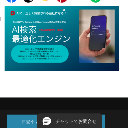
日
同意する
同意しない