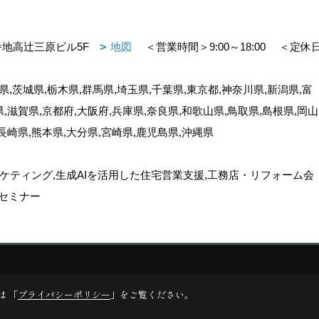
番地高辻三原ビル5F
地図
＜営業時間＞9:00～18:00
＜定休
,茨城県,栃木県,群馬県,埼玉県,千葉県,東京都,神奈川県,新潟県,富
県,滋賀県,京都府,大阪府,兵庫県,奈良県,和歌山県,鳥取県,島根県,岡山
,長崎県,熊本県,大分県,宮崎県,鹿児島県,沖縄県
ケティング,生成AIを活用した住宅営業支援,工務店・リフォーム会
セミナー
ゴデスクリエイト
は 「
プライバシーポリシー
」をご覧ください。