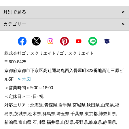
株式会社ゴデスクリエイト / ゴデスクリエイト
〒600-8425
京都府京都市下京区高辻通烏丸西入骨屋町323番地高辻三原ビ
ル5F
地図
＜営業時間＞9:00～18:00
＜定休日＞土･日･祝
対応エリア：北海道,青森県,岩手県,宮城県,秋田県,山形県,福
島県,茨城県,栃木県,群馬県,埼玉県,千葉県,東京都,神奈川県,
新潟県,富山県,石川県,福井県,山梨県,長野県,岐阜県,静岡県,