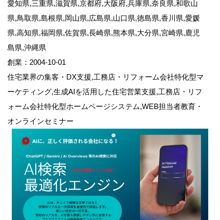
愛知県,三重県,滋賀県,京都府,大阪府,兵庫県,奈良県,和歌山
県,鳥取県,島根県,岡山県,広島県,山口県,徳島県,香川県,愛媛
県,高知県,福岡県,佐賀県,長崎県,熊本県,大分県,宮崎県,鹿児
島県,沖縄県
創業：2004-10-01
住宅業界の集客・DX支援,工務店・リフォーム会社特化型マ
ーケティング,生成AIを活用した住宅営業支援,工務店・リフ
ォーム会社特化型ホームページシステム,WEB担当者教育・
オンラインセミナー