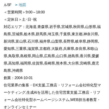
ル5F
地図
＜営業時間＞9:00～18:00
＜定休日＞土･日･祝
対応エリア：北海道,青森県,岩手県,宮城県,秋田県,山形県,福
島県,茨城県,栃木県,群馬県,埼玉県,千葉県,東京都,神奈川県,
新潟県,富山県,石川県,福井県,山梨県,長野県,岐阜県,静岡県,
愛知県,三重県,滋賀県,京都府,大阪府,兵庫県,奈良県,和歌山
県,鳥取県,島根県,岡山県,広島県,山口県,徳島県,香川県,愛媛
県,高知県,福岡県,佐賀県,長崎県,熊本県,大分県,宮崎県,鹿児
島県,沖縄県
創業：2004-10-01
住宅業界の集客・DX支援,工務店・リフォーム会社特化型マ
ーケティング,生成AIを活用した住宅営業支援,工務店・リフ
ォーム会社特化型ホームページシステム,WEB担当者教育・
オンラインセミナー