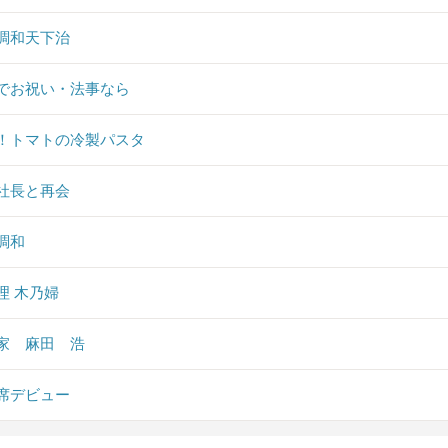
調和天下治
でお祝い・法事なら
！トマトの冷製パスタ
社長と再会
味調和
理 木乃婦
家 麻田 浩
席デビュー