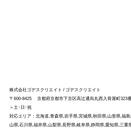
株式会社ゴデスクリエイト / ゴデスクリエイト
〒600-8425
京都府京都市下京区高辻通烏丸西入骨屋町323
＞土･日･祝
対応エリア：北海道,青森県,岩手県,宮城県,秋田県,山形県,福島県
山県,石川県,福井県,山梨県,長野県,岐阜県,静岡県,愛知県,三重