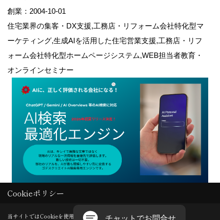
創業：2004-10-01
住宅業界の集客・DX支援,工務店・リフォーム会社特化型マ
ーケティング,生成AIを活用した住宅営業支援,工務店・リフ
ォーム会社特化型ホームページシステム,WEB担当者教育・
オンラインセミナー
Cookieポリシー
Copyright (c) GODDESS CREATE. All Rights Reserved.
当サイトではCookieを使用します。