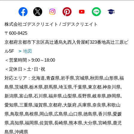
株式会社ゴデスクリエイト / ゴデスクリエイト
〒600-8425
京都府京都市下京区高辻通烏丸西入骨屋町323番地高辻三原ビ
ル5F
地図
＜営業時間＞9:00～18:00
＜定休日＞土･日･祝
対応エリア：北海道,青森県,岩手県,宮城県,秋田県,山形県,福
島県,茨城県,栃木県,群馬県,埼玉県,千葉県,東京都,神奈川県,
新潟県,富山県,石川県,福井県,山梨県,長野県,岐阜県,静岡県,
愛知県,三重県,滋賀県,京都府,大阪府,兵庫県,奈良県,和歌山
県,鳥取県,島根県,岡山県,広島県,山口県,徳島県,香川県,愛媛
県,高知県,福岡県,佐賀県,長崎県,熊本県,大分県,宮崎県,鹿児
島県,沖縄県