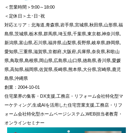
＜営業時間＞9:00～18:00
＜定休日＞土･日･祝
対応エリア：北海道,青森県,岩手県,宮城県,秋田県,山形県,福
島県,茨城県,栃木県,群馬県,埼玉県,千葉県,東京都,神奈川県,
新潟県,富山県,石川県,福井県,山梨県,長野県,岐阜県,静岡県,
愛知県,三重県,滋賀県,京都府,大阪府,兵庫県,奈良県,和歌山
県,鳥取県,島根県,岡山県,広島県,山口県,徳島県,香川県,愛媛
県,高知県,福岡県,佐賀県,長崎県,熊本県,大分県,宮崎県,鹿児
島県,沖縄県
創業：2004-10-01
住宅業界の集客・DX支援,工務店・リフォーム会社特化型マ
ーケティング,生成AIを活用した住宅営業支援,工務店・リフ
ォーム会社特化型ホームページシステム,WEB担当者教育・
オンラインセミナー