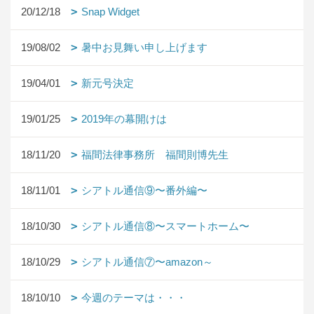
20/12/18
Snap Widget
19/08/02
暑中お見舞い申し上げます
19/04/01
新元号決定
19/01/25
2019年の幕開けは
18/11/20
福間法律事務所 福間則博先生
18/11/01
シアトル通信⑨〜番外編〜
18/10/30
シアトル通信⑧〜スマートホーム〜
18/10/29
シアトル通信⑦〜amazon～
18/10/10
今週のテーマは・・・