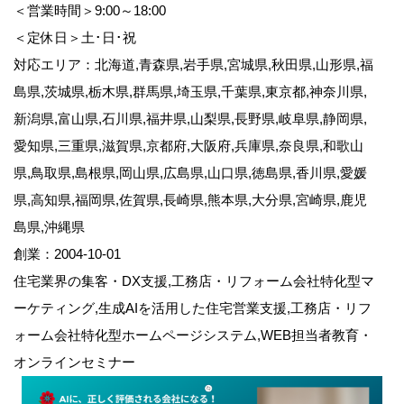
＜営業時間＞9:00～18:00
＜定休日＞土･日･祝
対応エリア：北海道,青森県,岩手県,宮城県,秋田県,山形県,福
島県,茨城県,栃木県,群馬県,埼玉県,千葉県,東京都,神奈川県,
新潟県,富山県,石川県,福井県,山梨県,長野県,岐阜県,静岡県,
愛知県,三重県,滋賀県,京都府,大阪府,兵庫県,奈良県,和歌山
県,鳥取県,島根県,岡山県,広島県,山口県,徳島県,香川県,愛媛
県,高知県,福岡県,佐賀県,長崎県,熊本県,大分県,宮崎県,鹿児
島県,沖縄県
創業：2004-10-01
住宅業界の集客・DX支援,工務店・リフォーム会社特化型マ
ーケティング,生成AIを活用した住宅営業支援,工務店・リフ
ォーム会社特化型ホームページシステム,WEB担当者教育・
オンラインセミナー