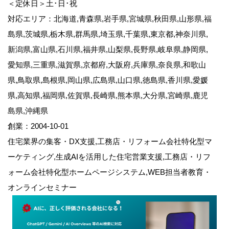
＜定休日＞土･日･祝
対応エリア：北海道,青森県,岩手県,宮城県,秋田県,山形県,福
島県,茨城県,栃木県,群馬県,埼玉県,千葉県,東京都,神奈川県,
新潟県,富山県,石川県,福井県,山梨県,長野県,岐阜県,静岡県,
愛知県,三重県,滋賀県,京都府,大阪府,兵庫県,奈良県,和歌山
県,鳥取県,島根県,岡山県,広島県,山口県,徳島県,香川県,愛媛
県,高知県,福岡県,佐賀県,長崎県,熊本県,大分県,宮崎県,鹿児
島県,沖縄県
創業：2004-10-01
住宅業界の集客・DX支援,工務店・リフォーム会社特化型マ
ーケティング,生成AIを活用した住宅営業支援,工務店・リフ
ォーム会社特化型ホームページシステム,WEB担当者教育・
オンラインセミナー