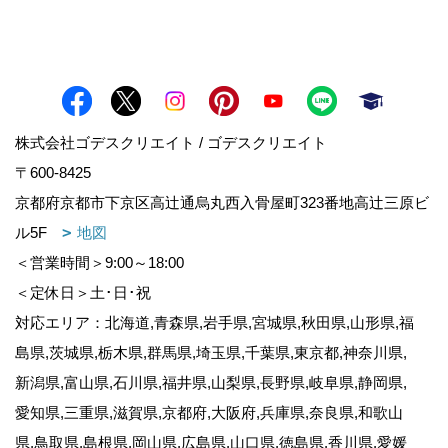
株式会社ゴデスクリエイト / ゴデスクリエイト
〒600-8425
京都府京都市下京区高辻通烏丸西入骨屋町323番地高辻三原ビ
ル5F
地図
＜営業時間＞9:00～18:00
＜定休日＞土･日･祝
対応エリア：北海道,青森県,岩手県,宮城県,秋田県,山形県,福
島県,茨城県,栃木県,群馬県,埼玉県,千葉県,東京都,神奈川県,
新潟県,富山県,石川県,福井県,山梨県,長野県,岐阜県,静岡県,
愛知県,三重県,滋賀県,京都府,大阪府,兵庫県,奈良県,和歌山
県,鳥取県,島根県,岡山県,広島県,山口県,徳島県,香川県,愛媛