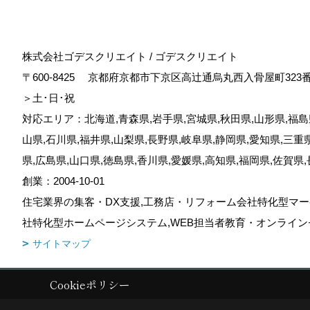
株式会社ゴデスクリエイト / ゴデスクリエイト
〒600-8425
京都府京都市下京区高辻通烏丸西入骨屋町323
＞土･日･祝
対応エリア：北海道,青森県,岩手県,宮城県,秋田県,山形県,福島県
山県,石川県,福井県,山梨県,長野県,岐阜県,静岡県,愛知県,三重
県,広島県,山口県,徳島県,香川県,愛媛県,高知県,福岡県,佐賀県
創業：2004-10-01
住宅業界の集客・DX支援,工務店・リフォーム会社特化型マー
社特化型ホームページシステム,WEB担当者教育・オンライン
サイトマップ
Cookieポリシー
Copyright (c) GODDESS CREATE. All Rights Reserved.
|
Produced by