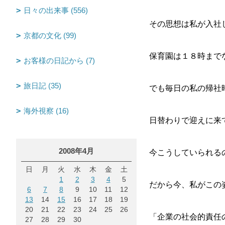
日々の出来事 (556)
その思想は私が入社
京都の文化 (99)
保育園は１８時まで
お客様の日記から (7)
旅日記 (35)
でも毎日の私の帰社
海外視察 (16)
日替わりで迎えに来
2008年4月
今こうしていられる
日
月
火
水
木
金
土
1
2
3
4
5
だから今、私がこの
6
7
8
9
10
11
12
13
14
15
16
17
18
19
20
21
22
23
24
25
26
「企業の社会的責任
27
28
29
30