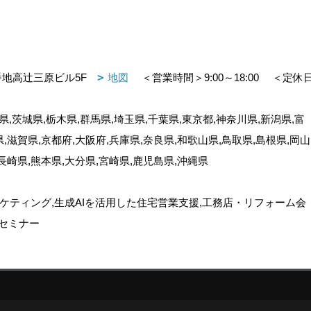
番地高辻三原ビル5F
地図
＜営業時間＞9:00～18:00
＜定休
,茨城県,栃木県,群馬県,埼玉県,千葉県,東京都,神奈川県,新潟県,富
県,滋賀県,京都府,大阪府,兵庫県,奈良県,和歌山県,鳥取県,島根県,岡山
,長崎県,熊本県,大分県,宮崎県,鹿児島県,沖縄県
ケティング,生成AIを活用した住宅営業支援,工務店・リフォーム会
セミナー
ゴデスクリエイト