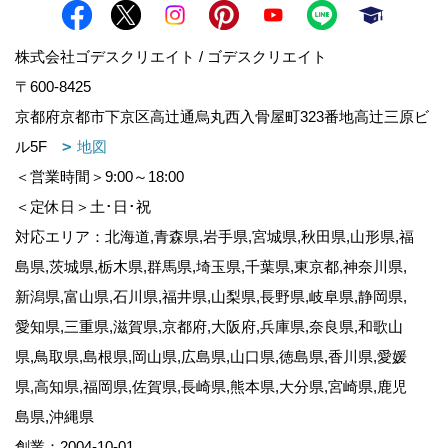
株式会社ゴデスクリエイト / ゴデスクリエイト
〒600-8425
京都府京都市下京区高辻通烏丸西入骨屋町323番地高辻三原ビ
ル5F
地図
＜営業時間＞9:00～18:00
＜定休日＞土･日･祝
対応エリア：北海道,青森県,岩手県,宮城県,秋田県,山形県,福
島県,茨城県,栃木県,群馬県,埼玉県,千葉県,東京都,神奈川県,
新潟県,富山県,石川県,福井県,山梨県,長野県,岐阜県,静岡県,
愛知県,三重県,滋賀県,京都府,大阪府,兵庫県,奈良県,和歌山
県,鳥取県,島根県,岡山県,広島県,山口県,徳島県,香川県,愛媛
県,高知県,福岡県,佐賀県,長崎県,熊本県,大分県,宮崎県,鹿児
島県,沖縄県
創業：2004-10-01