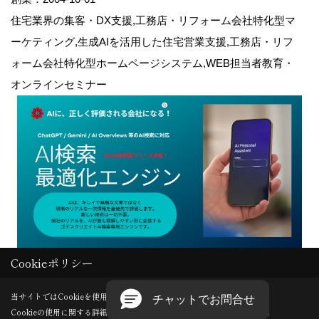
住宅業界の集客・DX支援,工務店・リフォーム会社特化型マ
ーケティング,生成AIを活用した住宅営業支援,工務店・リフ
ォーム会社特化型ホームページシステム,WEB担当者教育・
オンラインセミナー
Cookieポリシー
Copyright (c) GODDESS CREATE. All Rights Reserved.
当サイトではCookieを使用します。
Cookieの使用に関する詳細は 「
プライバシーポリシー
」をご覧ください。
Produced by
ゴデスクリエイト