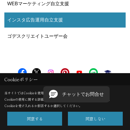
WEBマーケティング自立支援
インスタ広告運用自立支援
ゴデスクリエイトユーザー会
Cookieポリシー
株式会社ゴデスクリエイト / ゴデスクリエイト
当サイトではCookieを使用します。
〒600-8425
Cookieの使用に関する詳細は 「
プライバシーポリシー
」をご覧ください。
京都府京都市下京区高辻通烏丸西入骨屋町323番地高辻三原ビ
Cookieを受け入れるか拒否するか選択してください。
ル5F
地図
同意する
同意しない
＜営業時間＞9:00～18:00
＜定休日＞土･日･祝