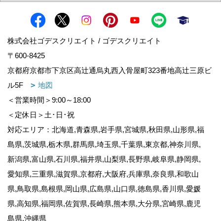
株式会社ゴデスクリエイト / ゴデスクリエイト
〒600-8425
京都府京都市下京区高辻通烏丸西入骨屋町323番地高辻三原ビ
ル5F
地図
＜営業時間＞9:00～18:00
＜定休日＞土･日･祝
対応エリア：北海道,青森県,岩手県,宮城県,秋田県,山形県,福
島県,茨城県,栃木県,群馬県,埼玉県,千葉県,東京都,神奈川県,
新潟県,富山県,石川県,福井県,山梨県,長野県,岐阜県,静岡県,
愛知県,三重県,滋賀県,京都府,大阪府,兵庫県,奈良県,和歌山
県,鳥取県,島根県,岡山県,広島県,山口県,徳島県,香川県,愛媛
県,高知県,福岡県,佐賀県,長崎県,熊本県,大分県,宮崎県,鹿児
島県,沖縄県