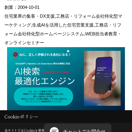
創業：2004-10-01
住宅業界の集客・DX支援,工務店・リフォーム会社特化型マ
ーケティング,生成AIを活用した住宅営業支援,工務店・リフ
ォーム会社特化型ホームページシステム,WEB担当者教育・
オンラインセミナー
Cookieポリシー
Copyright (c) GODDESS CREATE. All Rights Reserved.
当サイトではCookieを使用します。