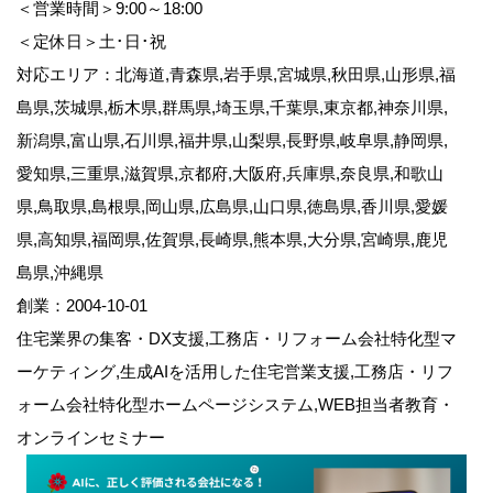
＜営業時間＞9:00～18:00
＜定休日＞土･日･祝
対応エリア：北海道,青森県,岩手県,宮城県,秋田県,山形県,福
島県,茨城県,栃木県,群馬県,埼玉県,千葉県,東京都,神奈川県,
新潟県,富山県,石川県,福井県,山梨県,長野県,岐阜県,静岡県,
愛知県,三重県,滋賀県,京都府,大阪府,兵庫県,奈良県,和歌山
県,鳥取県,島根県,岡山県,広島県,山口県,徳島県,香川県,愛媛
県,高知県,福岡県,佐賀県,長崎県,熊本県,大分県,宮崎県,鹿児
島県,沖縄県
創業：2004-10-01
住宅業界の集客・DX支援,工務店・リフォーム会社特化型マ
ーケティング,生成AIを活用した住宅営業支援,工務店・リフ
ォーム会社特化型ホームページシステム,WEB担当者教育・
オンラインセミナー