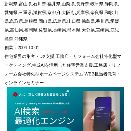
新潟県,富山県,石川県,福井県,山梨県,長野県,岐阜県,静岡県,
愛知県,三重県,滋賀県,京都府,大阪府,兵庫県,奈良県,和歌山
県,鳥取県,島根県,岡山県,広島県,山口県,徳島県,香川県,愛媛
県,高知県,福岡県,佐賀県,長崎県,熊本県,大分県,宮崎県,鹿児
島県,沖縄県
創業：2004-10-01
住宅業界の集客・DX支援,工務店・リフォーム会社特化型マ
ーケティング,生成AIを活用した住宅営業支援,工務店・リフ
ォーム会社特化型ホームページシステム,WEB担当者教育・
オンラインセミナー