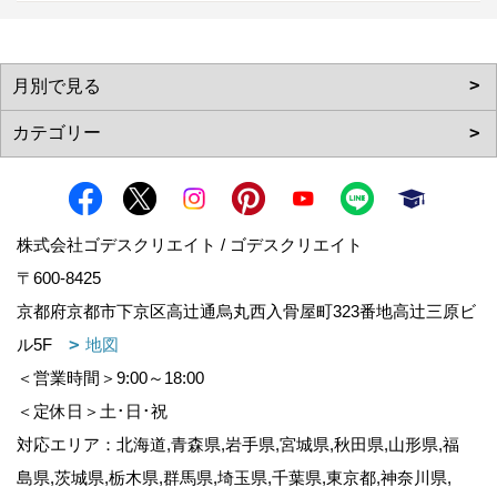
株式会社ゴデスクリエイト / ゴデスクリエイト
〒600-8425
京都府京都市下京区高辻通烏丸西入骨屋町323番地高辻三原ビ
ル5F
地図
＜営業時間＞9:00～18:00
＜定休日＞土･日･祝
対応エリア：北海道,青森県,岩手県,宮城県,秋田県,山形県,福
島県,茨城県,栃木県,群馬県,埼玉県,千葉県,東京都,神奈川県,