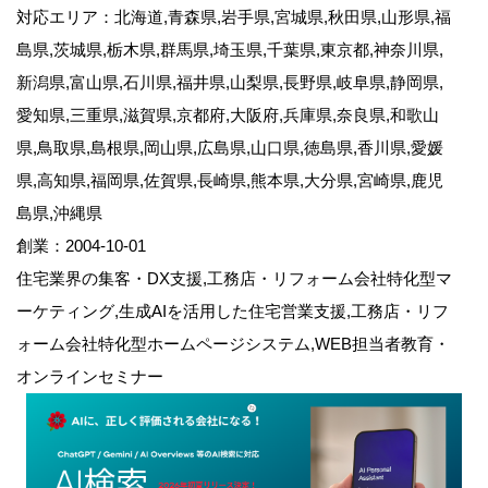
対応エリア：北海道,青森県,岩手県,宮城県,秋田県,山形県,福
島県,茨城県,栃木県,群馬県,埼玉県,千葉県,東京都,神奈川県,
新潟県,富山県,石川県,福井県,山梨県,長野県,岐阜県,静岡県,
愛知県,三重県,滋賀県,京都府,大阪府,兵庫県,奈良県,和歌山
県,鳥取県,島根県,岡山県,広島県,山口県,徳島県,香川県,愛媛
県,高知県,福岡県,佐賀県,長崎県,熊本県,大分県,宮崎県,鹿児
島県,沖縄県
創業：2004-10-01
住宅業界の集客・DX支援,工務店・リフォーム会社特化型マ
ーケティング,生成AIを活用した住宅営業支援,工務店・リフ
ォーム会社特化型ホームページシステム,WEB担当者教育・
オンラインセミナー