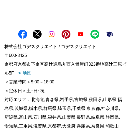
株式会社ゴデスクリエイト / ゴデスクリエイト
〒600-8425
京都府京都市下京区高辻通烏丸西入骨屋町323番地高辻三原ビ
ル5F
地図
＜営業時間＞9:00～18:00
＜定休日＞土･日･祝
対応エリア：北海道,青森県,岩手県,宮城県,秋田県,山形県,福
島県,茨城県,栃木県,群馬県,埼玉県,千葉県,東京都,神奈川県,
新潟県,富山県,石川県,福井県,山梨県,長野県,岐阜県,静岡県,
愛知県,三重県,滋賀県,京都府,大阪府,兵庫県,奈良県,和歌山