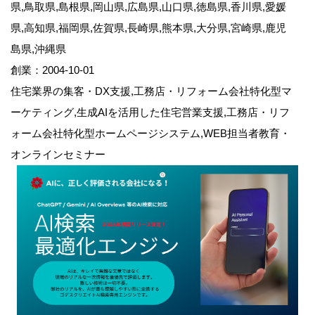
県,鳥取県,島根県,岡山県,広島県,山口県,徳島県,香川県,愛媛
県,高知県,福岡県,佐賀県,長崎県,熊本県,大分県,宮崎県,鹿児
島県,沖縄県
創業：2004-10-01
住宅業界の集客・DX支援,工務店・リフォーム会社特化型マ
ーケティング,生成AIを活用した住宅営業支援,工務店・リフ
ォーム会社特化型ホームページシステム,WEB担当者教育・
オンラインセミナー