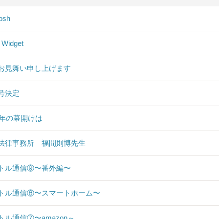
osh
 Widget
お見舞い申し上げます
号決定
19年の幕開けは
法律事務所 福間則博先生
トル通信⑨〜番外編〜
トル通信⑧〜スマートホーム〜
トル通信⑦〜amazon～