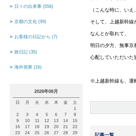
日々の出来事 (556)
（こんな時に、いえ
京都の文化 (99)
そして、上越新幹線
なんとか取れて、
お客様の日記から (7)
明日の夕方、無事京
旅日記 (35)
心配していただいた
海外視察 (16)
※上越新幹線も、運
2026年08月
日
月
火
水
木
金
土
1
2
3
4
5
6
7
8
9
10
11
12
13
14
15
16
17
18
19
20
21
22
23
24
25
26
27
28
29
記事一覧