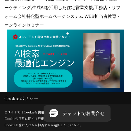
ーケティング,生成AIを活用した住宅営業支援,工務店・リフ
ォーム会社特化型ホームページシステム,WEB担当者教育・
オンラインセミナー
Cookieポリシー
Copyright (c) GODDESS CREATE. All Rights Reserved.
当サイトではCookieを使用します。
Cookieの使用に関する詳細は 「
プライバシーポリシー
」をご覧ください。
Produced by
ゴデスクリエイト
Cookieを受け入れるか拒否するか選択してください。