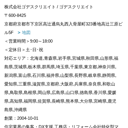
株式会社ゴデスクリエイト / ゴデスクリエイト
〒600-8425
京都府京都市下京区高辻通烏丸西入骨屋町323番地高辻三原ビ
ル5F
地図
＜営業時間＞9:00～18:00
＜定休日＞土･日･祝
対応エリア：北海道,青森県,岩手県,宮城県,秋田県,山形県,福
島県,茨城県,栃木県,群馬県,埼玉県,千葉県,東京都,神奈川県,
新潟県,富山県,石川県,福井県,山梨県,長野県,岐阜県,静岡県,
愛知県,三重県,滋賀県,京都府,大阪府,兵庫県,奈良県,和歌山
県,鳥取県,島根県,岡山県,広島県,山口県,徳島県,香川県,愛媛
県,高知県,福岡県,佐賀県,長崎県,熊本県,大分県,宮崎県,鹿児
島県,沖縄県
創業：2004-10-01
住宅業界の集客・DX支援,工務店・リフォーム会社特化型マ