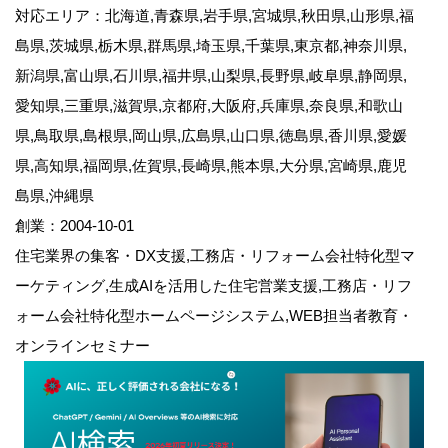
対応エリア：北海道,青森県,岩手県,宮城県,秋田県,山形県,福
島県,茨城県,栃木県,群馬県,埼玉県,千葉県,東京都,神奈川県,
新潟県,富山県,石川県,福井県,山梨県,長野県,岐阜県,静岡県,
愛知県,三重県,滋賀県,京都府,大阪府,兵庫県,奈良県,和歌山
県,鳥取県,島根県,岡山県,広島県,山口県,徳島県,香川県,愛媛
県,高知県,福岡県,佐賀県,長崎県,熊本県,大分県,宮崎県,鹿児
島県,沖縄県
創業：2004-10-01
住宅業界の集客・DX支援,工務店・リフォーム会社特化型マ
ーケティング,生成AIを活用した住宅営業支援,工務店・リフ
ォーム会社特化型ホームページシステム,WEB担当者教育・
オンラインセミナー