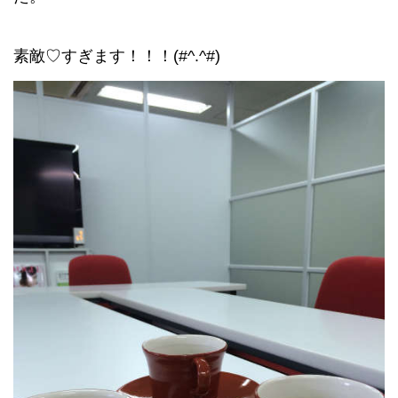
素敵♡
すぎます！！！(#^.^#)