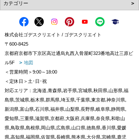
株式会社ゴデスクリエイト / ゴデスクリエイト
〒600-8425
京都府京都市下京区高辻通烏丸西入骨屋町323番地高辻三原ビ
ル5F
地図
＜営業時間＞9:00～18:00
＜定休日＞土･日･祝
対応エリア：北海道,青森県,岩手県,宮城県,秋田県,山形県,福
島県,茨城県,栃木県,群馬県,埼玉県,千葉県,東京都,神奈川県,
新潟県,富山県,石川県,福井県,山梨県,長野県,岐阜県,静岡県,
愛知県,三重県,滋賀県,京都府,大阪府,兵庫県,奈良県,和歌山
県,鳥取県,島根県,岡山県,広島県,山口県,徳島県,香川県,愛媛
県,高知県,福岡県,佐賀県,長崎県,熊本県,大分県,宮崎県,鹿児