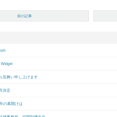
前の記事
osh
 Widget
お見舞い申し上げます
号決定
19年の幕開けは
法律事務所 福間則博先生