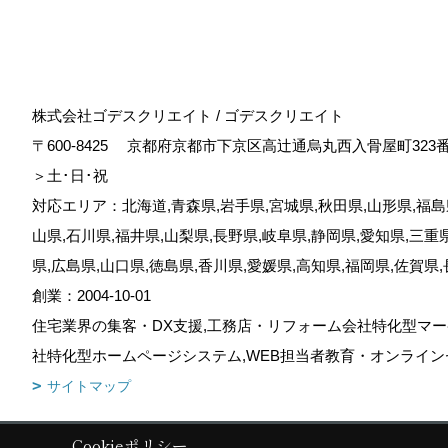
株式会社ゴデスクリエイト / ゴデスクリエイト
〒600-8425
京都府京都市下京区高辻通烏丸西入骨屋町323
＞土･日･祝
対応エリア：北海道,青森県,岩手県,宮城県,秋田県,山形県,福島県
山県,石川県,福井県,山梨県,長野県,岐阜県,静岡県,愛知県,三重
県,広島県,山口県,徳島県,香川県,愛媛県,高知県,福岡県,佐賀県
創業：2004-10-01
住宅業界の集客・DX支援,工務店・リフォーム会社特化型マー
社特化型ホームページシステム,WEB担当者教育・オンライン
サイトマップ
Cookieポリシー
Copyright (c) GODDESS CREATE. All Rights Reserved.
|
Produced by