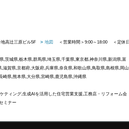
番地高辻三原ビル5F
地図
＜営業時間＞9:00～18:00
＜定休
,茨城県,栃木県,群馬県,埼玉県,千葉県,東京都,神奈川県,新潟県,富
県,滋賀県,京都府,大阪府,兵庫県,奈良県,和歌山県,鳥取県,島根県,岡山
,長崎県,熊本県,大分県,宮崎県,鹿児島県,沖縄県
ケティング,生成AIを活用した住宅営業支援,工務店・リフォーム会
セミナー
ゴデスクリエイト