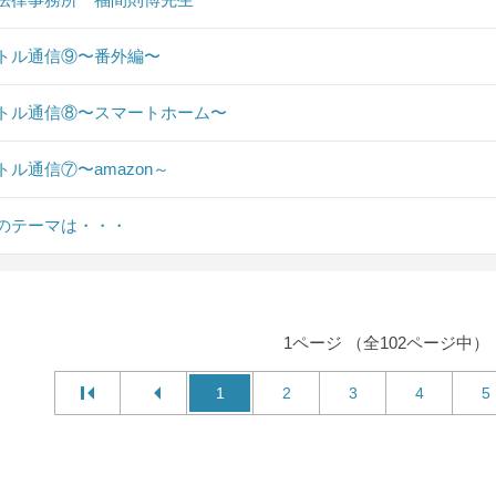
トル通信⑨〜番外編〜
トル通信⑧〜スマートホーム〜
トル通信⑦〜amazon～
のテーマは・・・
1ページ （全102ページ中）
1
2
3
4
5