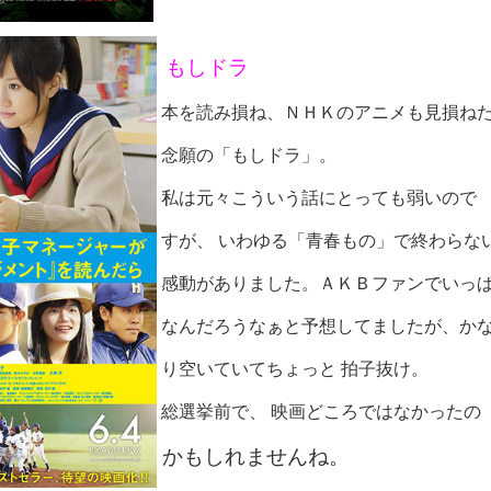
もしドラ
本を読み損ね、ＮＨＫのアニメも見損ね
念願の「もしドラ」。
私は元々こういう話にとっても弱いので
すが、
いわゆる「青春もの」で終わらな
感動がありました。
ＡＫＢファンでいっ
なんだろうなぁと
予想してましたが、か
り空いていてちょっと
拍子抜け。
総選挙前で、
映画どころではなかったの
かもしれませんね。