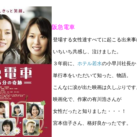
阪急電車
登場する女性達すべてに起こる出来
いちいち共感し、泣けました。
３年前に、
ホテル若水
の小早川社長か
単行本をいただいて知った、物語。
こんなに涙が出た映画は
久しぶりです
映画化で、作家の有川浩さんが
女性だったと知りました・・・！
宮本信子さん、格好良かったです。