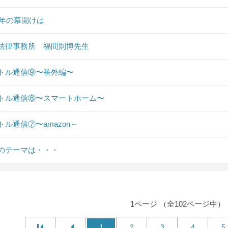
19年の幕開けは
法律事務所 福間則博先生
トル通信⑨〜番外編〜
トル通信⑧〜スマートホーム〜
トル通信⑦〜amazon～
のテーマは・・・
1ページ （全102ページ中）
1
2
3
4
5