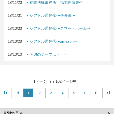
18/11/20
福間法律事務所 福間則博先生
18/11/01
シアトル通信⑨〜番外編〜
18/10/30
シアトル通信⑧〜スマートホーム〜
18/10/29
シアトル通信⑦〜amazon～
18/10/10
今週のテーマは・・・
1ページ （全102ページ中）
1
2
3
4
5
6