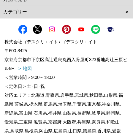
株式会社ゴデスクリエイト / ゴデスクリエイト
〒600-8425
京都府京都市下京区高辻通烏丸西入骨屋町323番地高辻三原ビ
ル5F
地図
＜営業時間＞9:00～18:00
＜定休日＞土･日･祝
対応エリア：北海道,青森県,岩手県,宮城県,秋田県,山形県,福
島県,茨城県,栃木県,群馬県,埼玉県,千葉県,東京都,神奈川県,
新潟県,富山県,石川県,福井県,山梨県,長野県,岐阜県,静岡県,
愛知県,三重県,滋賀県,京都府,大阪府,兵庫県,奈良県,和歌山
県,鳥取県,島根県,岡山県,広島県,山口県,徳島県,香川県,愛媛