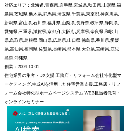
対応エリア：北海道,青森県,岩手県,宮城県,秋田県,山形県,福
島県,茨城県,栃木県,群馬県,埼玉県,千葉県,東京都,神奈川県,
新潟県,富山県,石川県,福井県,山梨県,長野県,岐阜県,静岡県,
愛知県,三重県,滋賀県,京都府,大阪府,兵庫県,奈良県,和歌山
県,鳥取県,島根県,岡山県,広島県,山口県,徳島県,香川県,愛媛
県,高知県,福岡県,佐賀県,長崎県,熊本県,大分県,宮崎県,鹿児
島県,沖縄県
創業：2004-10-01
住宅業界の集客・DX支援,工務店・リフォーム会社特化型マ
ーケティング,生成AIを活用した住宅営業支援,工務店・リフ
ォーム会社特化型ホームページシステム,WEB担当者教育・
オンラインセミナー