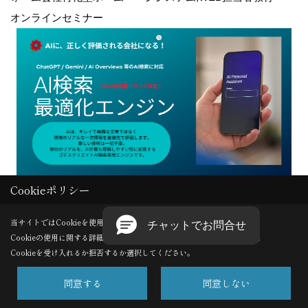
オンラインセミナー
Cookieポリシー
Copyright (c) GODDESS CREATE. All Rights Reserved.
当サイトではCookieを使用します。
Cookieの使用に関する詳細は 「
プライバシーポリシー
」をご覧ください。
Produced by
ゴデスクリエイト
Cookieを受け入れるか拒否するか選択してください。
同意する
同意しない