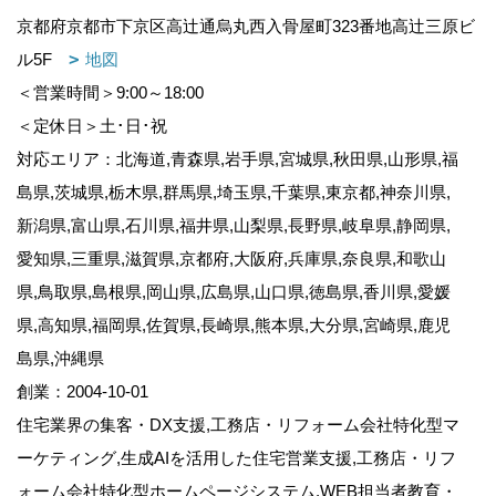
京都府京都市下京区高辻通烏丸西入骨屋町323番地高辻三原ビ
ル5F
地図
＜営業時間＞9:00～18:00
＜定休日＞土･日･祝
対応エリア：北海道,青森県,岩手県,宮城県,秋田県,山形県,福
島県,茨城県,栃木県,群馬県,埼玉県,千葉県,東京都,神奈川県,
新潟県,富山県,石川県,福井県,山梨県,長野県,岐阜県,静岡県,
愛知県,三重県,滋賀県,京都府,大阪府,兵庫県,奈良県,和歌山
県,鳥取県,島根県,岡山県,広島県,山口県,徳島県,香川県,愛媛
県,高知県,福岡県,佐賀県,長崎県,熊本県,大分県,宮崎県,鹿児
島県,沖縄県
創業：2004-10-01
住宅業界の集客・DX支援,工務店・リフォーム会社特化型マ
ーケティング,生成AIを活用した住宅営業支援,工務店・リフ
ォーム会社特化型ホームページシステム,WEB担当者教育・