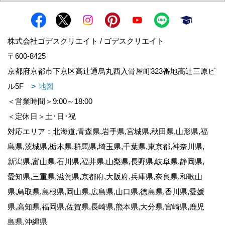
株式会社ゴデスクリエイト / ゴデスクリエイト
〒600-8425
京都府京都市下京区高辻通烏丸西入骨屋町323番地高辻三原ビ
ル5F
地図
＜営業時間＞9:00～18:00
＜定休日＞土･日･祝
対応エリア：北海道,青森県,岩手県,宮城県,秋田県,山形県,福
島県,茨城県,栃木県,群馬県,埼玉県,千葉県,東京都,神奈川県,
新潟県,富山県,石川県,福井県,山梨県,長野県,岐阜県,静岡県,
愛知県,三重県,滋賀県,京都府,大阪府,兵庫県,奈良県,和歌山
県,鳥取県,島根県,岡山県,広島県,山口県,徳島県,香川県,愛媛
県,高知県,福岡県,佐賀県,長崎県,熊本県,大分県,宮崎県,鹿児
島県,沖縄県