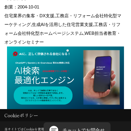
創業：2004-10-01
住宅業界の集客・DX支援,工務店・リフォーム会社特化型マ
ーケティング,生成AIを活用した住宅営業支援,工務店・リフ
ォーム会社特化型ホームページシステム,WEB担当者教育・
オンラインセミナー
Cookieポリシー
Copyright (c) GODDESS CREATE. All Rights Reserved.
当サイトではCookieを使用します。