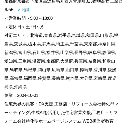
京都府京都市下京区高辻通烏丸西入骨屋町323番地高辻三原ビ
ル5F
地図
＜営業時間＞9:00～18:00
＜定休日＞土･日･祝
対応エリア：北海道,青森県,岩手県,宮城県,秋田県,山形県,福
島県,茨城県,栃木県,群馬県,埼玉県,千葉県,東京都,神奈川県,
新潟県,富山県,石川県,福井県,山梨県,長野県,岐阜県,静岡県,
愛知県,三重県,滋賀県,京都府,大阪府,兵庫県,奈良県,和歌山
県,鳥取県,島根県,岡山県,広島県,山口県,徳島県,香川県,愛媛
県,高知県,福岡県,佐賀県,長崎県,熊本県,大分県,宮崎県,鹿児
島県,沖縄県
創業：2004-10-01
住宅業界の集客・DX支援,工務店・リフォーム会社特化型マ
ーケティング,生成AIを活用した住宅営業支援,工務店・リフ
ォーム会社特化型ホームページシステム,WEB担当者教育・