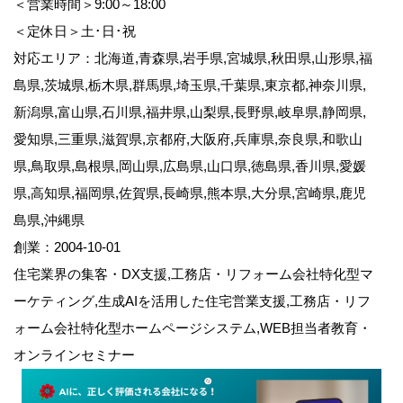
＜営業時間＞9:00～18:00
＜定休日＞土･日･祝
対応エリア：北海道,青森県,岩手県,宮城県,秋田県,山形県,福
島県,茨城県,栃木県,群馬県,埼玉県,千葉県,東京都,神奈川県,
新潟県,富山県,石川県,福井県,山梨県,長野県,岐阜県,静岡県,
愛知県,三重県,滋賀県,京都府,大阪府,兵庫県,奈良県,和歌山
県,鳥取県,島根県,岡山県,広島県,山口県,徳島県,香川県,愛媛
県,高知県,福岡県,佐賀県,長崎県,熊本県,大分県,宮崎県,鹿児
島県,沖縄県
創業：2004-10-01
住宅業界の集客・DX支援,工務店・リフォーム会社特化型マ
ーケティング,生成AIを活用した住宅営業支援,工務店・リフ
ォーム会社特化型ホームページシステム,WEB担当者教育・
オンラインセミナー