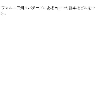
kはカリフォルニア州クパチーノにあるAppleの新本社ビルを中
こと。