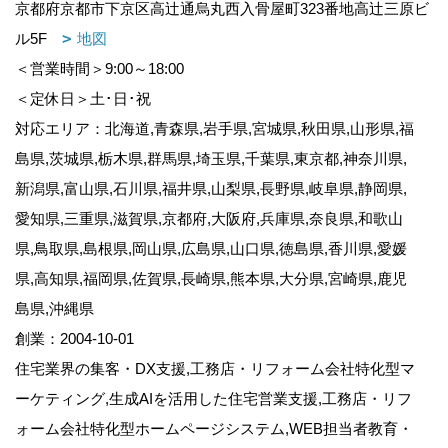
京都府京都市下京区高辻通烏丸西入骨屋町323番地高辻三原ビ
ル5F
地図
＜営業時間＞9:00～18:00
＜定休日＞土･日･祝
対応エリア：北海道,青森県,岩手県,宮城県,秋田県,山形県,福
島県,茨城県,栃木県,群馬県,埼玉県,千葉県,東京都,神奈川県,
新潟県,富山県,石川県,福井県,山梨県,長野県,岐阜県,静岡県,
愛知県,三重県,滋賀県,京都府,大阪府,兵庫県,奈良県,和歌山
県,鳥取県,島根県,岡山県,広島県,山口県,徳島県,香川県,愛媛
県,高知県,福岡県,佐賀県,長崎県,熊本県,大分県,宮崎県,鹿児
島県,沖縄県
創業：2004-10-01
住宅業界の集客・DX支援,工務店・リフォーム会社特化型マ
ーケティング,生成AIを活用した住宅営業支援,工務店・リフ
ォーム会社特化型ホームページシステム,WEB担当者教育・