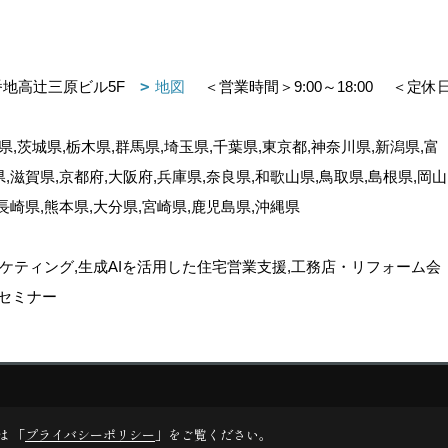
番地高辻三原ビル5F
地図
＜営業時間＞9:00～18:00
＜定休
,茨城県,栃木県,群馬県,埼玉県,千葉県,東京都,神奈川県,新潟県,富
県,滋賀県,京都府,大阪府,兵庫県,奈良県,和歌山県,鳥取県,島根県,岡山
,長崎県,熊本県,大分県,宮崎県,鹿児島県,沖縄県
ケティング,生成AIを活用した住宅営業支援,工務店・リフォーム会
セミナー
ゴデスクリエイト
は 「
プライバシーポリシー
」をご覧ください。