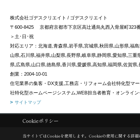
株式会社ゴデスクリエイト / ゴデスクリエイト
〒600-8425
京都府京都市下京区高辻通烏丸西入骨屋町323
＞土･日･祝
対応エリア：北海道,青森県,岩手県,宮城県,秋田県,山形県,福島県
山県,石川県,福井県,山梨県,長野県,岐阜県,静岡県,愛知県,三重
県,広島県,山口県,徳島県,香川県,愛媛県,高知県,福岡県,佐賀県
創業：2004-10-01
住宅業界の集客・DX支援,工務店・リフォーム会社特化型マー
社特化型ホームページシステム,WEB担当者教育・オンライン
サイトマップ
Cookieポリシー
Copyright (c) GODDESS CREATE. All Rights Reserved.
|
Produced by
当サイトではCookieを使用します。
Cookieの使用に関する詳細