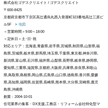
株式会社ゴデスクリエイト / ゴデスクリエイト
〒600-8425
京都府京都市下京区高辻通烏丸西入骨屋町323番地高辻三原ビ
ル5F
地図
＜営業時間＞9:00～18:00
＜定休日＞土･日･祝
対応エリア：北海道,青森県,岩手県,宮城県,秋田県,山形県,福
島県,茨城県,栃木県,群馬県,埼玉県,千葉県,東京都,神奈川県,
新潟県,富山県,石川県,福井県,山梨県,長野県,岐阜県,静岡県,
愛知県,三重県,滋賀県,京都府,大阪府,兵庫県,奈良県,和歌山
県,鳥取県,島根県,岡山県,広島県,山口県,徳島県,香川県,愛媛
県,高知県,福岡県,佐賀県,長崎県,熊本県,大分県,宮崎県,鹿児
島県,沖縄県
創業：2004-10-01
住宅業界の集客・DX支援,工務店・リフォーム会社特化型マ