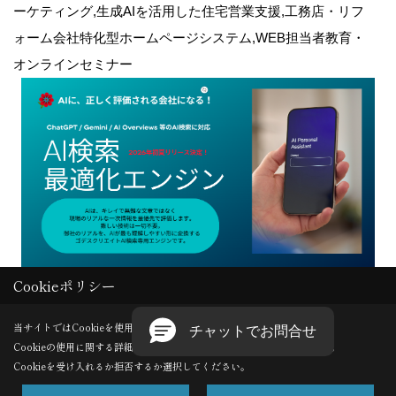
ーケティング,生成AIを活用した住宅営業支援,工務店・リフ
ォーム会社特化型ホームページシステム,WEB担当者教育・
オンラインセミナー
Cookieポリシー
Copyright (c) GODDESS CREATE. All Rights Reserved.
当サイトではCookieを使用します。
Cookieの使用に関する詳細は 「
プライバシーポリシー
」をご覧ください。
Produced by
ゴデスクリエイト
Cookieを受け入れるか拒否するか選択してください。