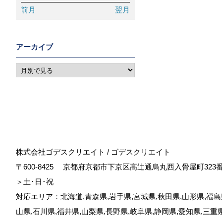
前月
翌月
アーカイブ
株式会社ゴデスクリエイト / ゴデスクリエイト
〒600-8425
京都府京都市下京区高辻通烏丸西入骨屋町323
＞土･日･祝
対応エリア：北海道,青森県,岩手県,宮城県,秋田県,山形県,福島県
山県,石川県,福井県,山梨県,長野県,岐阜県,静岡県,愛知県,三重