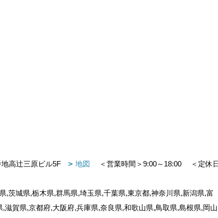
番地高辻三原ビル5F
地図
＜営業時間＞9:00～18:00
＜定休
,茨城県,栃木県,群馬県,埼玉県,千葉県,東京都,神奈川県,新潟県,富
県,滋賀県,京都府,大阪府,兵庫県,奈良県,和歌山県,鳥取県,島根県,岡山