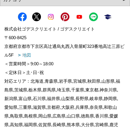
株式会社ゴデスクリエイト / ゴデスクリエイト
〒600-8425
京都府京都市下京区高辻通烏丸西入骨屋町323番地高辻三原ビ
ル5F
地図
＜営業時間＞9:00～18:00
＜定休日＞土･日･祝
対応エリア：北海道,青森県,岩手県,宮城県,秋田県,山形県,福
島県,茨城県,栃木県,群馬県,埼玉県,千葉県,東京都,神奈川県,
新潟県,富山県,石川県,福井県,山梨県,長野県,岐阜県,静岡県,
愛知県,三重県,滋賀県,京都府,大阪府,兵庫県,奈良県,和歌山
県,鳥取県,島根県,岡山県,広島県,山口県,徳島県,香川県,愛媛
県,高知県,福岡県,佐賀県,長崎県,熊本県,大分県,宮崎県,鹿児